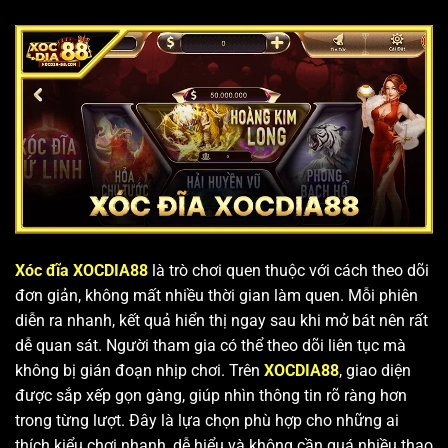
Xóc đĩa XOCDIA88
là trò chơi quen thuộc với cách theo dõi
đơn giản, không mất nhiều thời gian làm quen. Mỗi phiên
diễn ra nhanh, kết quả hiển thị ngay sau khi mở bát nên rất
dễ quan sát. Người tham gia có thể theo dõi liên tục mà
không bị gián đoạn nhịp chơi. Trên
XOCDIA88
, giao diện
được sắp xếp gọn gàng, giúp nhìn thông tin rõ ràng hơn
trong từng lượt. Đây là lựa chọn phù hợp cho những ai
thích kiểu chơi nhanh, dễ hiểu và không cần quá nhiều thao