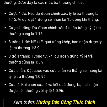
thưởng. Dưới đây là các mức trả thưởng chi tiết:
Cược 4 đỏ: Nếu dự đoán chính xác, tỷ lệ trả thưởng là
1:15. Ví dụ, đặt 1 đồng sẽ nhận lại 15 đồng khi thắng.
Cược 4 trắng: Dự đoán chính xác 4 quân trắng, tỷ lệ trả
thưởng cũng là 1:15.
3 trắng 1 đỏ: Nếu kết quả trùng khớp, bạn nhận được tỷ
lệ trả thưởng 1:3.9.
3 đỏ 1 trắng: Tương tự, khi dự đoán đúng, tỷ lệ trả
thưởng cũng là 1:3.9.
Cửa chẵn: Đặt cược vào cửa chẵn và thắng sẽ mang lại
tỷ lệ trả thưởng 1:0.96.
Cửa lẻ: Khi chọn cửa lẻ và kết quả đúng, bạn sẽ nhận
được tiền thưởng với tỷ lệ 1:0.96.
Xem thêm:
Hướng Dẫn Công Thức Đánh