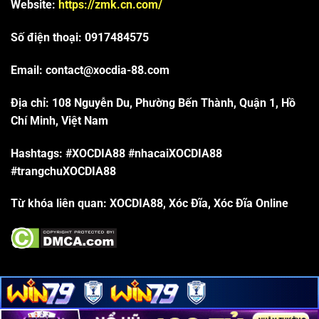
Website:
https://zmk.cn.com/
Số điện thoại: 0917484575
Email:
contact@xocdia-88.com
Địa chỉ: 108 Nguyễn Du, Phường Bến Thành, Quận 1, Hồ
Chí Minh, Việt Nam
Hashtags: #XOCDIA88 #nhacaiXOCDIA88
#trangchuXOCDIA88
Từ khóa liên quan: XOCDIA88, Xóc Đĩa, Xóc Đĩa Online
Copyright 2026 ©
XOCDIA88
| Bản quyền thuộc về zmk.cn.com |