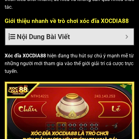
tác.
Giới thiệu nhanh về trò chơi xóc đĩa XOCDIA88
Nội Dung Bài Viết
Xóc đĩa XOCDIA88
hiện đang thu hút sự chú ý mạnh mẽ từ
những người mới tham gia vào thế giới giải trí cá cược trực
tuyến.