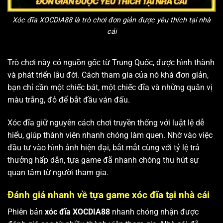
Xóc đĩa XOCDIA88 là trò chơi đơn giản được yêu thích tại nhà
cái
Trò chơi này có nguồn gốc từ Trung Quốc, được hình thành
và phát triển lâu đời. Cách tham gia của nó khá đơn giản,
bạn chỉ cần một chiếc bát, một chiếc đĩa và những quân vị
màu trắng, đỏ để bắt đầu ván đấu.
Xóc đĩa giữ nguyên cách chơi truyền thống với luật lệ dễ
hiểu, giúp thành viên nhanh chóng làm quen. Nhờ vào việc
đầu tư vào hình ảnh hiện đại, bắt mắt cùng với tỷ lệ trả
thưởng hấp dẫn, tựa game đã nhanh chóng thu hút sự
quan tâm từ người tham gia.
Đánh giá nhanh về tựa game xóc đĩa tại nhà cái
Phiên bản
xóc đĩa XOCDIA88
nhanh chóng nhận được