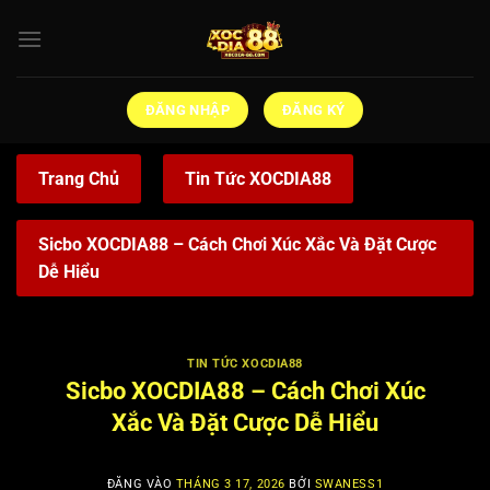
Bỏ
qua
nội
dung
ĐĂNG NHẬP
ĐĂNG KÝ
Trang Chủ
Tin Tức XOCDIA88
Sicbo XOCDIA88 – Cách Chơi Xúc Xắc Và Đặt Cược
Dễ Hiểu
TIN TỨC XOCDIA88
Sicbo XOCDIA88 – Cách Chơi Xúc
Xắc Và Đặt Cược Dễ Hiểu
ĐĂNG VÀO
THÁNG 3 17, 2026
BỞI
SWANESS1