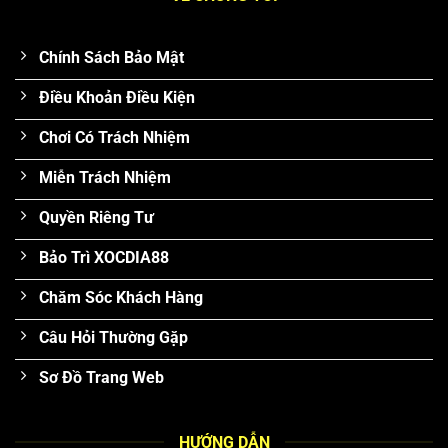
Chính Sách Bảo Mật
Điều Khoản Điều Kiện
Chơi Có Trách Nhiệm
Miễn Trách Nhiệm
Quyền Riêng Tư
Bảo Trì XOCDIA88
Chăm Sóc Khách Hàng
Câu Hỏi Thường Gặp
Sơ Đồ Trang Web
HƯỚNG DẪN