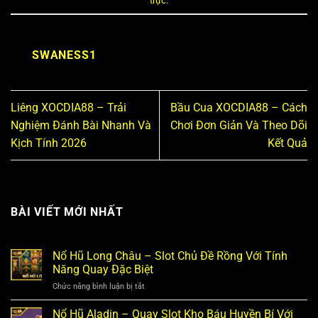
trực
.
SWANESS1
Liêng XOCDIA88 – Trải
Bầu Cua XOCDIA88 – Cách
Nghiệm Đánh Bài Nhanh Và
Chơi Đơn Giản Và Theo Dõi
Kịch Tính 2026
Kết Quả
BÀI VIẾT MỚI NHẤT
Nổ Hũ Long Châu – Slot Chủ Đề Rồng Với Tính
Năng Quay Đặc Biệt
Chức năng bình luận bị tắt
ở
Nổ
Hũ
Nổ Hũ Aladin – Quay Slot Kho Báu Huyền Bí Với