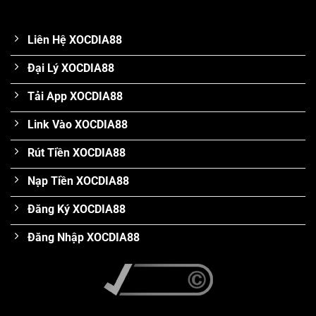
Liên Hệ XOCDIA88
Đại Lý XOCDIA88
Tải App XOCDIA88
Link Vào XOCDIA88
Rút Tiền XOCDIA88
Nạp Tiền XOCDIA88
Đăng Ký XOCDIA88
Đăng Nhập XOCDIA88