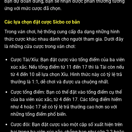
bạn dự đoán đúng, bạn sẽ nhận được phần thưởng tương
ứng với mức cược đã chọn.
Các lựa chọn đặt cược Sicbo cơ bản
Trong ván chơi, hệ thống cung cấp đa dạng những hình
thức cược khác nhau dành cho người tham gia. Dưới đây
là những cửa cược trong ván chơi:
Cược Tài/Xỉu: Bạn đặt cược vào tổng điểm của ba viên
xúc xắc. Nếu tổng điểm từ 11 đến 17 thì là Tài còn nếu
từ 4 đến 10 sẽ lựa chọn Xỉu. Hình thức này có tỷ lệ trả
thưởng là 1:1, dễ chơi và được ưa chuộng nhất.
Cược tổng điểm: Bạn có thể đặt vào tổng điểm cụ thể
của ba viên xúc xắc, từ 4 đến 17. Các tổng điểm hiếm
như 4 hoặc 17 sẽ có tỷ lệ trả thưởng cao hơn so với
những tổng điểm phổ biến.
Cược đôi: Bạn đặt cược vào một cặp số xuất hiện trên
hai trong ba viên xúc xắc, chẳng hạn như cặp 2-2 hoặc