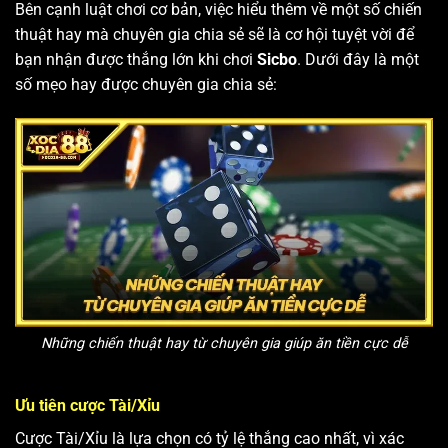
Bên cạnh luật chơi cơ bản, việc hiểu thêm về một số chiến
thuật hay mà chuyên gia chia sẻ sẽ là cơ hội tuyệt vời để
bạn nhận được thắng lớn khi chơi
Sicbo
. Dưới đây là một
số mẹo hay được chuyên gia chia sẻ:
Những chiến thuật hay từ chuyên gia giúp ăn tiền cực dễ
Ưu tiên cược Tài/Xỉu
Cược Tài/Xỉu là lựa chọn có tỷ lệ thắng cao nhất, vì xác