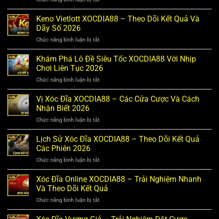
–
Gian
2026
Lô
Cập
Hình
Đề
Keno Vietlott XOCDIA88 – Theo Dõi Kết Quả Và
Nhật
Ảnh
Truyền
Kết
Dãy Số 2026
Sinh
Thống
Quả
Động
Chức năng bình luận bị tắt
ở
–
Theo
Keno
Theo
Từng
Vietlott
Khám Phá Lô Đề Siêu Tốc XOCDIA88 Với Nhịp
Dõi
Khu
XOCDIA88
Kết
Chơi Liên Tục 2026
Vực
–
Quả
2026
Chức năng bình luận bị tắt
ở
Theo
Hàng
Khám
Dõi
Ngày
Phá
Vị Xóc Đĩa XOCDIA88 – Các Cửa Cược Và Cách
Kết
2026
Lô
Quả
Nhận Biết 2026
Đề
Và
Chức năng bình luận bị tắt
ở
Siêu
Dãy
Vị
Tốc
Số
Xóc
Lịch Sử Xóc Đĩa XOCDIA88 – Theo Dõi Kết Quả
XOCDIA88
2026
Đĩa
Với
Các Phiên 2026
XOCDIA88
Nhịp
Chức năng bình luận bị tắt
ở
–
Chơi
Lịch
Các
Liên
Sử
Xóc Đĩa Online XOCDIA88 – Trải Nghiệm Nhanh
Cửa
Tục
Xóc
Cược
Và Theo Dõi Kết Quả
2026
Đĩa
Và
Chức năng bình luận bị tắt
ở
XOCDIA88
Cách
Xóc
–
Nhận
Đĩa
Theo