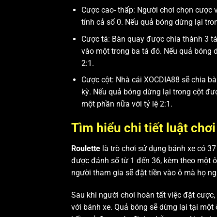
Cược cao- thấp: Người chơi chọn cược 
tính cả số 0. Nếu quả bóng dừng lại tron
Cược tá: Bàn quay
được chia thành 3 tá
vào một trong ba tá đó. Nếu quả bóng dừ
2:1.
Cược cột: Nhà cái XOCDIA88 sẽ chia b
kỳ. Nếu quả bóng dừng lại trong cột đư
một phần nữa với tỷ lệ 2:1.
Tìm hiểu chi tiết luật ch
Roulette
là trò chơi sử dụng bánh xe có 3
được đánh số từ 1 đến 36, kèm theo một ô 
người tham gia sẽ đặt tiền vào ô mà họ ng
Sau khi người chơi hoàn tất việc đặt cược
với bánh xe. Quả bóng sẽ dừng lại tại một 