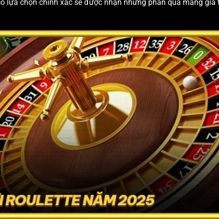
có lựa chọn chính xác sẽ được nhận những phần quà mang giá t