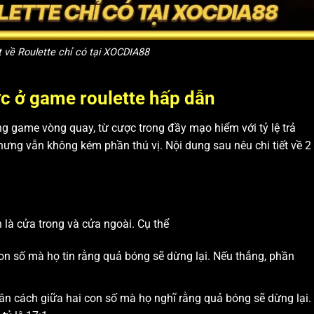
t về Roulette chỉ có tại XOCDIA88
 ở game roulette hấp dẫn
g game vòng quay, từ cược trong đầy mạo hiểm với tỷ lệ trả
ưng vẫn không kém phần thú vị. Nội dung sau nêu chi tiết về 2
 là cửa trong và cửa ngoài. Cụ thể
on số mà họ tin rằng quả bóng sẽ dừng lại. Nếu thắng, phần
hân cách giữa hai con số mà họ nghĩ rằng quả bóng sẽ dừng lại.