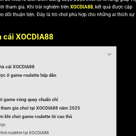
nh tham gia. Khi trải nghiệm trên
XOCDIA88
, kết quả được cập
o dõi thuận tiện. Đây là trò chơi phù hợp cho những ai thích sự
hà cái XOCDIA88
 nhà cái XOCDIA88
ợc ở game roulette hấp dẫn
chơi game vòng quay chuẩn chỉ
h tham gia chơi tại XOCDIA88 năm 2025
ớn khi chơi game roulette từ cao thủ
ược
 chơi roulette tại XOCDIA88