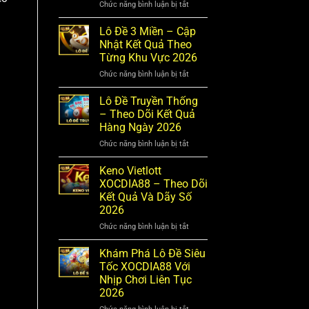
Phá
Chức năng bình luận bị tắt
ở
Slot
Ăn
Chủ
Khế
Lô Đề 3 Miền – Cập
Đề
Trả
Nhật Kết Quả Theo
Cổ
Vàng
Từng Khu Vực 2026
Đại
–
Chức năng bình luận bị tắt
Hấp
ở
Trải
Dẫn
Lô
Nghiệm
2026
Đề
Slot
Lô Đề Truyền Thống
3
Dân
– Theo Dõi Kết Quả
Miền
Gian
Hàng Ngày 2026
–
Hình
Chức năng bình luận bị tắt
ở
Cập
Ảnh
Lô
Nhật
Sinh
Đề
Kết
Keno Vietlott
Động
Truyền
Quả
XOCDIA88 – Theo Dõi
Thống
Theo
Kết Quả Và Dãy Số
–
Từng
2026
Theo
Khu
Dõi
Chức năng bình luận bị tắt
Vực
ở
Kết
2026
Keno
Quả
Vietlott
Khám Phá Lô Đề Siêu
Hàng
XOCDIA88
Tốc XOCDIA88 Với
Ngày
–
Nhịp Chơi Liên Tục
2026
Theo
2026
Dõi
Kết