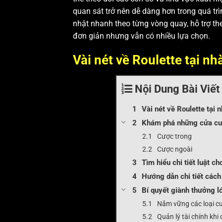
quan sát trở nên dễ dàng hơn trong quá trì
nhật nhanh theo từng vòng quay, hỗ trợ the
đơn giản nhưng vẫn có nhiều lựa chọn.
Vài nét về Roulette tại n
Nội Dung Bài Viết
Vài nét về Roulette tại
Khám phá những cửa cư
Cược trong
Cược ngoài
Tìm hiểu chi tiết luật 
Hướng dẫn chi tiết các
Bí quyết giành thưởng l
Nắm vững các loại c
Quản lý tài chính khi