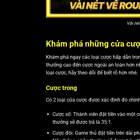
Vài né
Khám phá những cửa cược
Khám phá ngay các loại cược hấp dẫn tron
thưởng cao đến cược ngoài an toàn hơn nh
loại cược, hãy theo dõi để biết rõ hơn nhé.
Cược trong
Có 2 loại cửa cược được xác định đó chính
Cược số: Thành viên đặt tiền vào một c
thưởng sẽ được trả là 35:1.
Cược đôi: Game thủ đặt tiền trên dải p