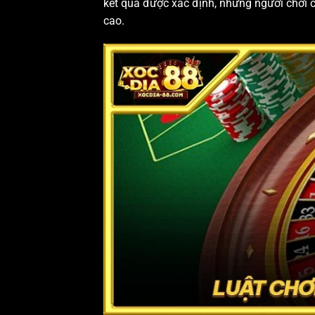
kết quả được xác định, những người chơi 
cao.