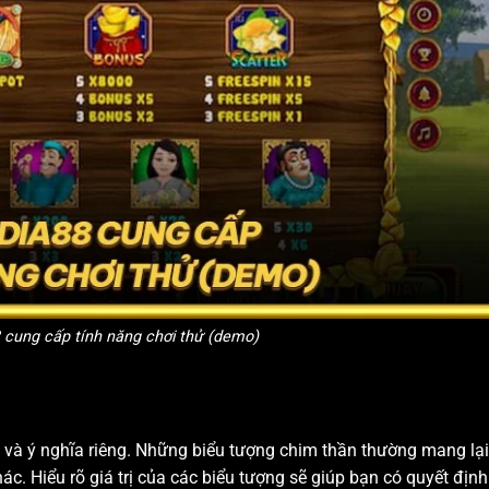
cung cấp tính năng chơi thử (demo)
rị và ý nghĩa riêng. Những biểu tượng chim thần thường mang lại
ác. Hiểu rõ giá trị của các biểu tượng sẽ giúp bạn có quyết định