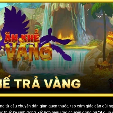
hứng từ câu chuyện dân gian quen thuộc, tạo cảm giác gần gũi n
ợc thiết kế sinh động, kết hợp hiệu ứng chuyển động mượt giúp