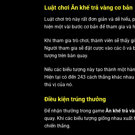
Luật chơi Ăn khế trả vàng cơ bản
Luật chơi trò này rất đơn giản và dễ hiểu
hiện một vài bước cơ bản để tham gia và h
Khi tham gia trò chơi, thành viên sẽ thấy 
Người tham gia sẽ đặt cược vào các ô và b
tượng trên bàn quay.
Nếu các biểu tượng này tạo thành một hàn
Hiện tại có đến 243 cách thắng khác nhau t
thú vị của nó.
Điều kiện trúng thưởng
Để nhận thưởng trong game
Ăn khế trả v
quay. Khi các biểu tượng giống nhau xuất hi
chiến thắng.