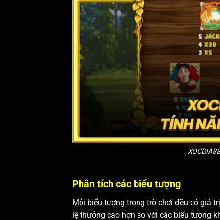
XOCDIA88 
Phân tích các biểu tượng
Mỗi biểu tượng trong trò chơi đều có giá t
lệ thưởng cao hơn so với các biểu tượng kh