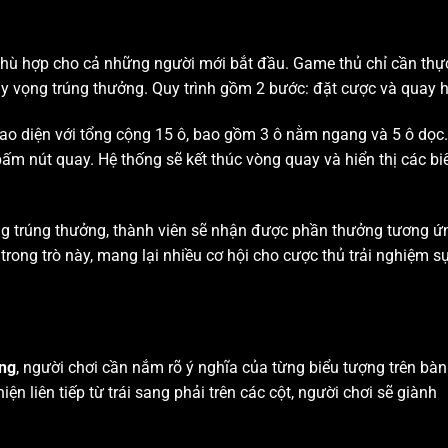
, phù hợp cho cả những người mới bắt đầu. Game thủ chỉ cần thự
y vọng trúng thưởng. Quy trình gồm 2 bước: đặt cược và quay h
giao diện với tổng cộng 15 ô, bao gồm 3 ô nằm ngang và 5 ô dọc.
ấm nút quay. Hệ thống sẽ kết thúc vòng quay và hiển thị các bi
g trúng thưởng, thành viên sẽ nhận được phần thưởng tương ứ
rong trò này, mang lại nhiều cơ hội cho cược thủ trải nghiệm s
àng
, người chơi cần nắm rõ ý nghĩa của từng biểu tượng trên bàn
ện liên tiếp từ trái sang phải trên các cột, người chơi sẽ giành