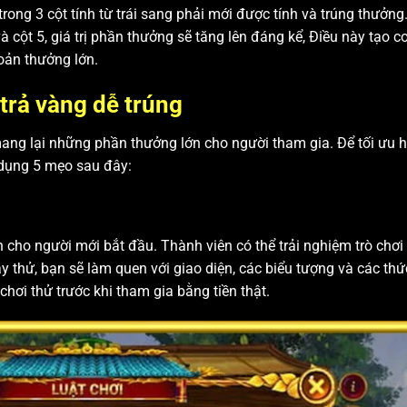
trong 3 cột tính từ trái sang phải mới được tính và trúng thưởng
à cột 5, giá trị phần thưởng sẽ tăng lên đáng kể, Điều này tạo c
oản thưởng lớn.
trả vàng dễ trúng
mang lại những phần thưởng lớn cho người tham gia. Để tối ưu 
 dụng 5 mẹo sau đây:
 cho người mới bắt đầu. Thành viên có thể trải nghiệm trò chơ
y thử, bạn sẽ làm quen với giao diện, các biểu tượng và các thứ
hơi thử trước khi tham gia bằng tiền thật.