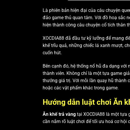
Theo dõi kết quả trư
Là phiên bản hiện đại của câu chuyện que
Kết luận
đảo game thủ quan tâm. Với đồ hoạ sắc né
hiện thành công câu chuyện cổ tích thân t
XOCDIA88 đã đầu tư kỹ lưỡng để mang đến
khế trĩu quả, những chiếc lá xanh mượt, ch
cuốn hút.
Bên cạnh đó, hệ thống nổ hũ đa dạng với
thành viên. Không chỉ là một tựa game giải
thưởng giá trị. Với mỗi lần quay hũ thàn
hoặc các vật phẩm khác trong game.
Hướng dẫn luật chơi Ăn k
Ăn khế trả vàng
tại XOCDIA88 là một tựa g
cần nắm rõ luật chơi để tối ưu hoá cơ hội c