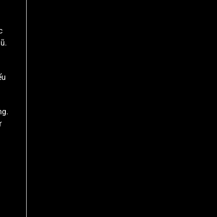
c
ũ.
ểu
ng.
ự